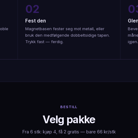
02
0
Fest den
Gle
koble
Magnetbasen fester seg mot metall, eller
Beve
bruk den medfølgende dobbeltsidige tapen.
måne
Trykk fast — ferdig.
igjen
BESTILL
Velg pakke
Fra 6 stk: kjøp 4, få 2 gratis — bare 66 kr/stk