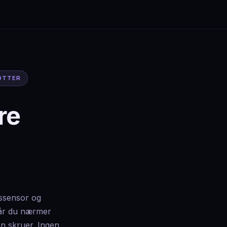
OTTER
re
ssensor og
når du nærmer
en skruer. Ingen