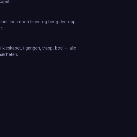
kapet.
abel, lad i noen timer, og heng den opp
r.
 kleskapet, i gangen, trapp, bod — alle
 nærheten.