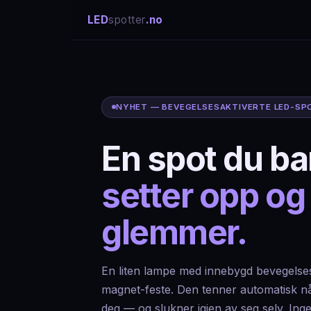
LED
spotter
.no
NYHET — BEVEGELSESAKTIVERTE LED-SP
En spot du ba
setter opp og
glemmer.
En liten lampe med innebygd bevegelse
magnet-feste. Den tenner automatisk 
deg — og slukner igjen av seg selv. Ing