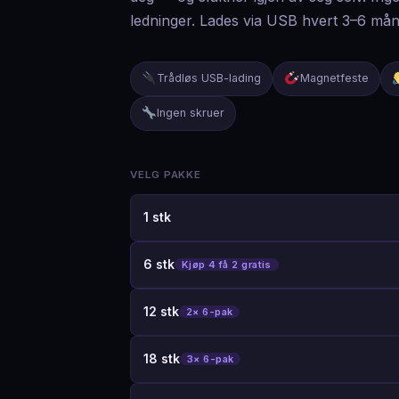
ledninger. Lades via USB hvert 3–6 mån
Trådløs USB-lading
Magnetfeste
Ingen skruer
VELG PAKKE
1 stk
6 stk
Kjøp 4 få 2 gratis
12 stk
2× 6-pak
18 stk
3× 6-pak