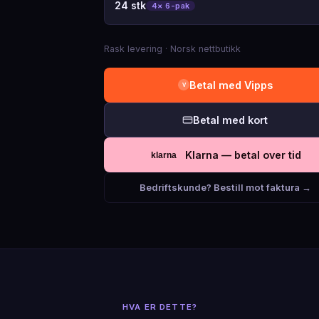
24 stk
4× 6-pak
Rask levering · Norsk nettbutikk
Betal med Vipps
V
Betal med kort
Klarna — betal over tid
klarna
Bedriftskunde? Bestill mot faktura →
HVA ER DETTE?