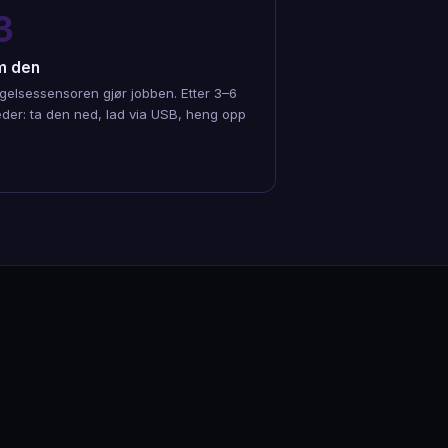
3
m den
gelsessensoren gjør jobben. Etter 3–6
der: ta den ned, lad via USB, heng opp
.