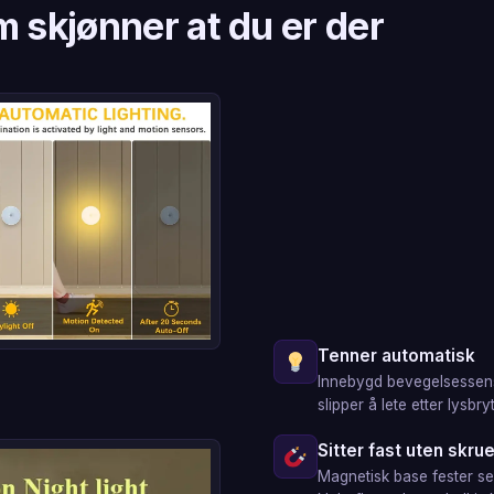
m skjønner at du er der
Tenner automatisk
Innebygd bevegelsessens
slipper å lete etter lysbry
Sitter fast uten skrue
Magnetisk base fester seg