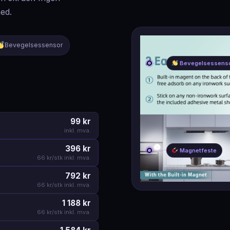
ed.
Bevegelsessensor
Bevegelsessens
99 kr
inkl. mva.
396 kr
Magnetfeste
66 kr/stk inkl. mva.
792 kr
66 kr/stk inkl. mva.
1 188 kr
66 kr/stk inkl. mva.